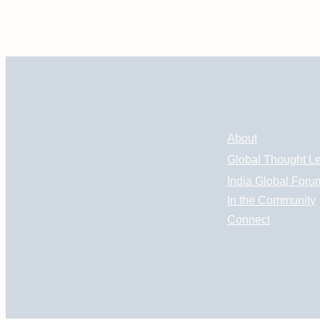
About
Global Thought L
India Global Foru
In the Community
Connect